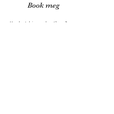
Book meg
Har du et skrive-oppdrag til meg?
Trenger du en samtaleleder eller en
erfaren intervjuer til bokbad?
Send en e-post her:
ipaulsen@btinternet.com
Få siste nytt fra meg her:
© 2026 Ingvild Paulsen.